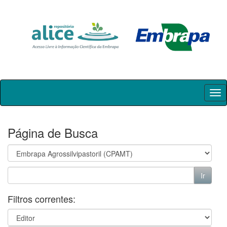
Skip
navigation
Página de Busca
Filtros correntes: