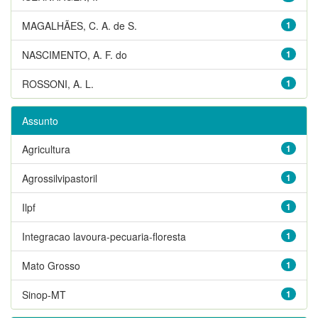
MAGALHÃES, C. A. de S.
1
NASCIMENTO, A. F. do
1
ROSSONI, A. L.
1
Assunto
Agricultura
1
Agrossilvipastoril
1
Ilpf
1
Integracao lavoura-pecuaria-floresta
1
Mato Grosso
1
Sinop-MT
1