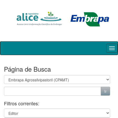
Skip
navigation
Página de Busca
Filtros correntes: