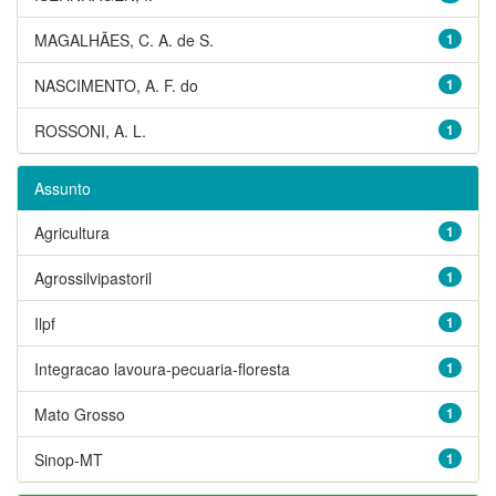
MAGALHÃES, C. A. de S.
1
NASCIMENTO, A. F. do
1
ROSSONI, A. L.
1
Assunto
Agricultura
1
Agrossilvipastoril
1
Ilpf
1
Integracao lavoura-pecuaria-floresta
1
Mato Grosso
1
Sinop-MT
1