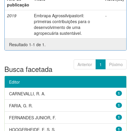
publicação
2019
Embrapa Agrossilvipastoril:
-
primeiras contribuições para o
desenvolvimento de uma
agropecuária sustentável.
Resultado 1-1 de 1.
Anterior
1
Póximo
Busca facetada
Editor
CARNEVALLI, R. A.
1
FARIA, G. R.
1
FERNANDES JUNIOR, F.
1
HOOGERHEIDE, E. S. S.
1