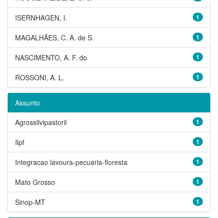
ISERNHAGEN, I.
1
MAGALHÃES, C. A. de S.
1
NASCIMENTO, A. F. do
1
ROSSONI, A. L.
1
Assunto
Agrossilvipastoril
1
Ilpf
1
Integracao lavoura-pecuaria-floresta
1
Mato Grosso
1
Sinop-MT
1