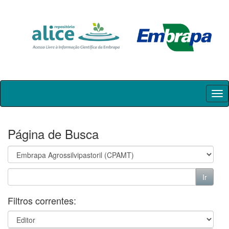
Skip
navigation
Página de Busca
Filtros correntes: