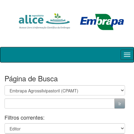
Skip
navigation
Página de Busca
Filtros correntes: