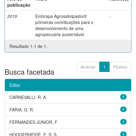
publicação
2019
Embrapa Agrossilvipastoril:
-
primeiras contribuições para o
desenvolvimento de uma
agropecuária sustentável.
Resultado 1-1 de 1.
Anterior
1
Póximo
Busca facetada
Editor
CARNEVALLI, R. A.
1
FARIA, G. R.
1
FERNANDES JUNIOR, F.
1
HOOGERHEIDE, E. S. S.
1