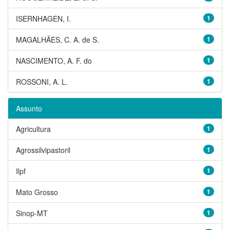
ISERNHAGEN, I.
1
MAGALHÃES, C. A. de S.
1
NASCIMENTO, A. F. do
1
ROSSONI, A. L.
1
Assunto
Agricultura
1
Agrossilvipastoril
1
Ilpf
1
Mato Grosso
1
Sinop-MT
1