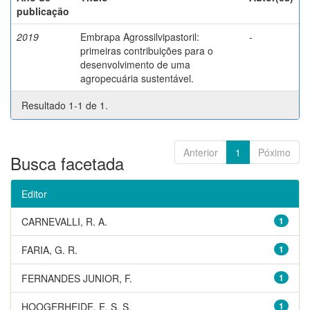
publicação
2019
Embrapa Agrossilvipastoril:
-
primeiras contribuições para o
desenvolvimento de uma
agropecuária sustentável.
Resultado 1-1 de 1.
Anterior
1
Póximo
Busca facetada
Editor
CARNEVALLI, R. A.
1
FARIA, G. R.
1
FERNANDES JUNIOR, F.
1
HOOGERHEIDE, E. S. S.
1