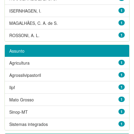
ISERNHAGEN, I.
1
MAGALHÃES, C. A. de S.
1
ROSSONI, A. L.
1
Assunto
Agricultura
1
Agrossilvipastoril
1
Ilpf
1
Mato Grosso
1
Sinop-MT
1
Sistemas integrados
1