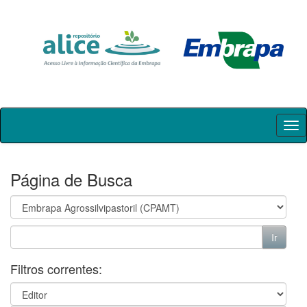
Skip
navigation
Página de Busca
Filtros correntes: