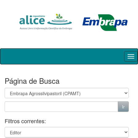
Skip
navigation
Página de Busca
Filtros correntes: