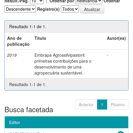
Result./Pág.
|
Ordenar por
Ordenar
Registro(s)
Resultado 1-1 de 1.
Ano de
Título
Autor(es)
publicação
2019
Embrapa Agrossilvipastoril:
-
primeiras contribuições para o
desenvolvimento de uma
agropecuária sustentável.
Resultado 1-1 de 1.
Anterior
1
Póximo
Busca facetada
Editor