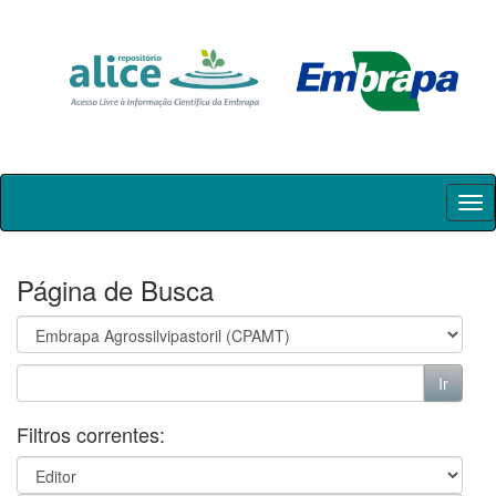
Skip
navigation
Página de Busca
Filtros correntes: