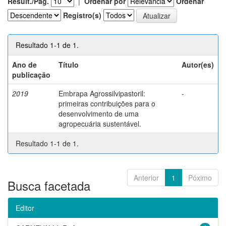
Result./Pág.
|
Ordenar por
Ordenar
Registro(s)
Resultado 1-1 de 1.
Ano de
Título
Autor(es)
publicação
2019
Embrapa Agrossilvipastoril:
-
primeiras contribuições para o
desenvolvimento de uma
agropecuária sustentável.
Resultado 1-1 de 1.
Anterior
1
Póximo
Busca facetada
Editor