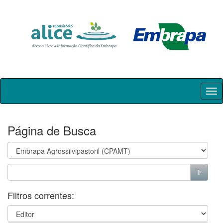
Skip
navigation
Página de Busca
Filtros correntes: