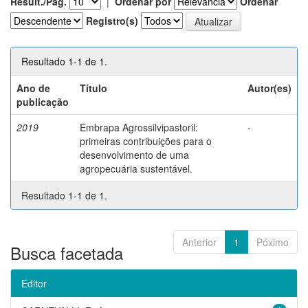
Result./Pág.
|
Ordenar por
Ordenar
Registro(s)
Resultado 1-1 de 1.
Ano de
Título
Autor(es)
publicação
2019
Embrapa Agrossilvipastoril:
-
primeiras contribuições para o
desenvolvimento de uma
agropecuária sustentável.
Resultado 1-1 de 1.
Anterior
1
Póximo
Busca facetada
Editor