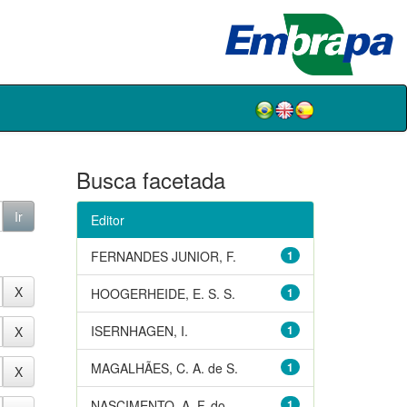
Busca facetada
Editor
FERNANDES JUNIOR, F.
1
HOOGERHEIDE, E. S. S.
1
ISERNHAGEN, I.
1
MAGALHÃES, C. A. de S.
1
NASCIMENTO, A. F. do
1