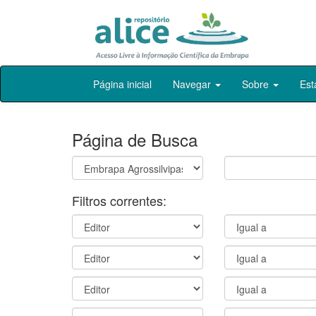
Skip
Página inicial
Navegar
Sobre
Est
navigation
Página de Busca
Filtros correntes: