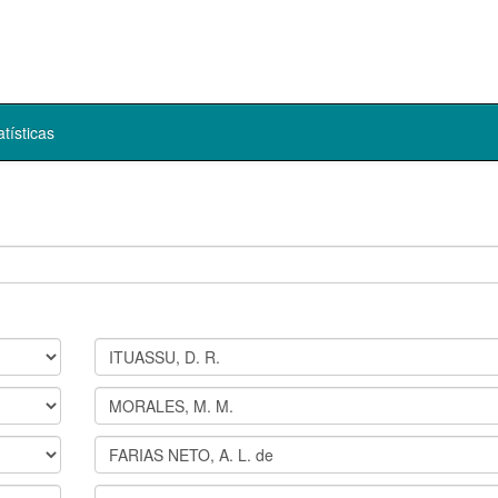
atísticas