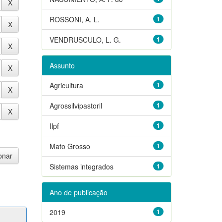
ROSSONI, A. L.
1
VENDRUSCULO, L. G.
1
Assunto
Agricultura
1
Agrossilvipastoril
1
Ilpf
1
Mato Grosso
1
Sistemas integrados
1
Ano de publicação
2019
1