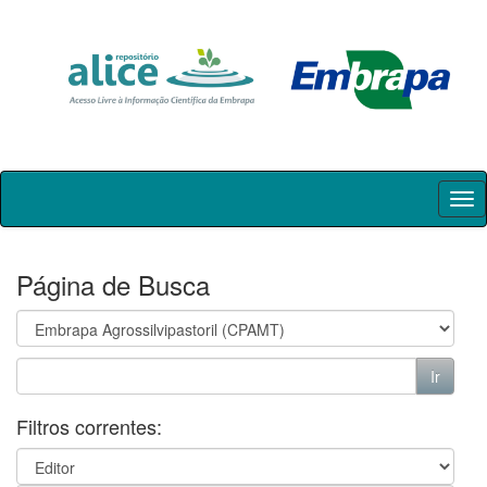
Skip
navigation
Página de Busca
Filtros correntes: