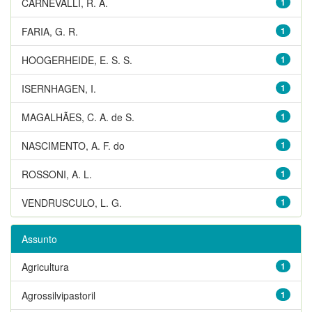
CARNEVALLI, R. A.
1
FARIA, G. R.
1
HOOGERHEIDE, E. S. S.
1
ISERNHAGEN, I.
1
MAGALHÃES, C. A. de S.
1
NASCIMENTO, A. F. do
1
ROSSONI, A. L.
1
VENDRUSCULO, L. G.
1
Assunto
Agricultura
1
Agrossilvipastoril
1