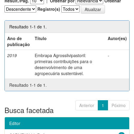
Result./Pág.
|
Ordenar por
Ordenar
Registro(s)
Resultado 1-1 de 1.
Ano de
Título
Autor(es)
publicação
2019
Embrapa Agrossilvipastoril:
-
primeiras contribuições para o
desenvolvimento de uma
agropecuária sustentável.
Resultado 1-1 de 1.
Anterior
1
Póximo
Busca facetada
Editor