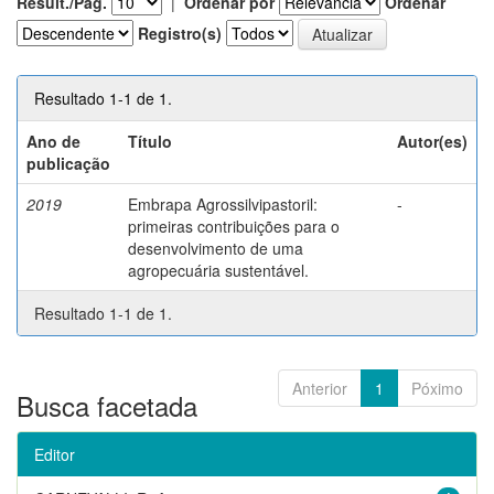
Result./Pág.
|
Ordenar por
Ordenar
Registro(s)
Resultado 1-1 de 1.
Ano de
Título
Autor(es)
publicação
2019
Embrapa Agrossilvipastoril:
-
primeiras contribuições para o
desenvolvimento de uma
agropecuária sustentável.
Resultado 1-1 de 1.
Anterior
1
Póximo
Busca facetada
Editor