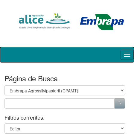
Skip
navigation
Página de Busca
Filtros correntes: