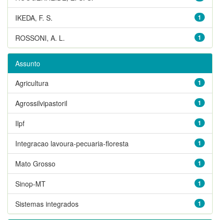
IKEDA, F. S.
1
ROSSONI, A. L.
1
Assunto
Agricultura
1
Agrossilvipastoril
1
Ilpf
1
Integracao lavoura-pecuaria-floresta
1
Mato Grosso
1
Sinop-MT
1
Sistemas integrados
1