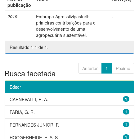
publicação
2019
Embrapa Agrossilvipastoril:
-
primeiras contribuições para o
desenvolvimento de uma
agropecuária sustentável.
Resultado 1-1 de 1.
Anterior
1
Póximo
Busca facetada
Editor
CARNEVALLI, R. A.
1
FARIA, G. R.
1
FERNANDES JUNIOR, F.
1
HOOGERHEIDE, E. S. S.
1