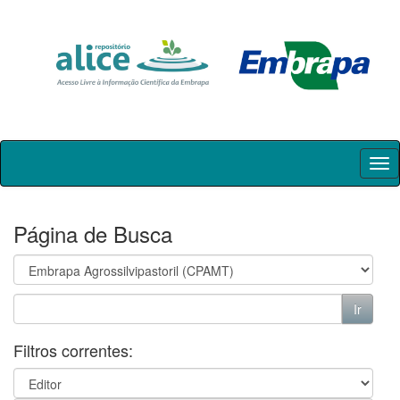
Skip
navigation
Página de Busca
Filtros correntes: