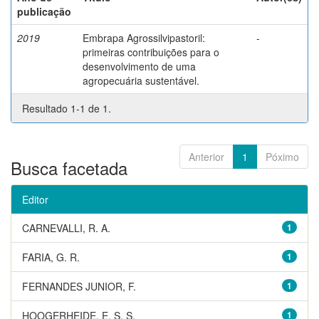
publicação
2019
Embrapa Agrossilvipastoril:
-
primeiras contribuições para o
desenvolvimento de uma
agropecuária sustentável.
Resultado 1-1 de 1.
Anterior
1
Póximo
Busca facetada
Editor
CARNEVALLI, R. A.
1
FARIA, G. R.
1
FERNANDES JUNIOR, F.
1
HOOGERHEIDE, E. S. S.
1