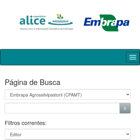
Skip
navigation
Página de Busca
Filtros correntes: