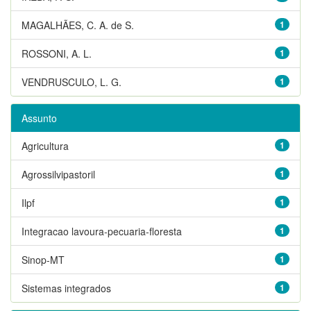
MAGALHÃES, C. A. de S.
1
ROSSONI, A. L.
1
VENDRUSCULO, L. G.
1
Assunto
Agricultura
1
Agrossilvipastoril
1
Ilpf
1
Integracao lavoura-pecuaria-floresta
1
Sinop-MT
1
Sistemas integrados
1