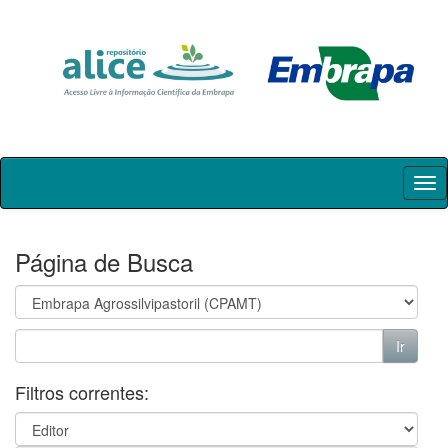
Skip
navigation
Página de Busca
Filtros correntes: