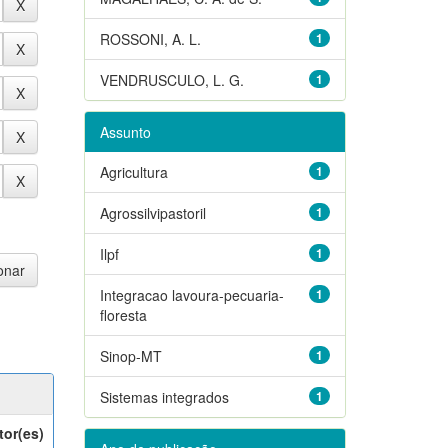
ROSSONI, A. L.
1
VENDRUSCULO, L. G.
1
Assunto
Agricultura
1
Agrossilvipastoril
1
Ilpf
1
Integracao lavoura-pecuaria-
1
floresta
Sinop-MT
1
Sistemas integrados
1
tor(es)