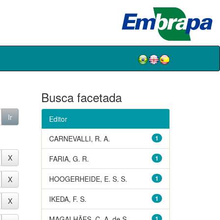
Busca facetada
Editor
CARNEVALLI, R. A.
1
FARIA, G. R.
1
HOOGERHEIDE, E. S. S.
1
IKEDA, F. S.
1
MAGALHÃES, C. A. de S.
1