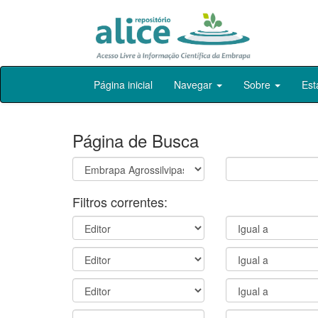
Skip
Página inicial
Navegar
Sobre
Est
navigation
Página de Busca
Filtros correntes: