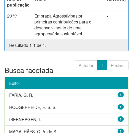
publicação
2019
Embrapa Agrossilvipastoril:
-
primeiras contribuições para o
desenvolvimento de uma
agropecuária sustentável.
Resultado 1-1 de 1.
Anterior
1
Póximo
Busca facetada
Editor
FARIA, G. R.
1
HOOGERHEIDE, E. S. S.
1
ISERNHAGEN, I.
1
MAGALHÃES, C. A. de S.
1