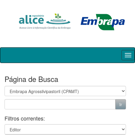
Skip
navigation
Página de Busca
Filtros correntes: