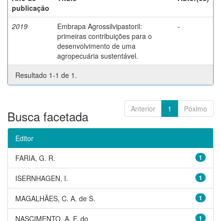
publicação
2019
Embrapa Agrossilvipastoril:
-
primeiras contribuições para o
desenvolvimento de uma
agropecuária sustentável.
Resultado 1-1 de 1.
Anterior
1
Póximo
Busca facetada
Editor
FARIA, G. R.
1
ISERNHAGEN, I.
1
MAGALHÃES, C. A. de S.
1
NASCIMENTO, A. F. do
1