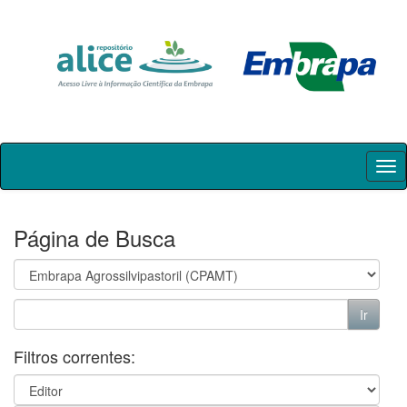
Skip
navigation
Página de Busca
Filtros correntes: