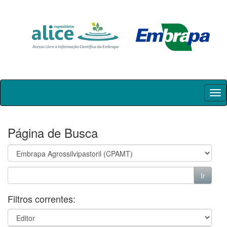
Skip
navigation
Página de Busca
Filtros correntes: