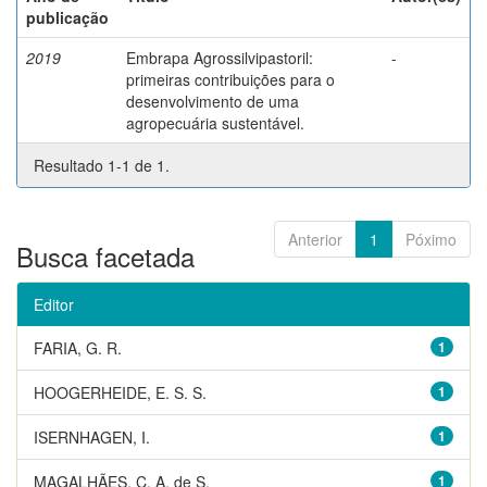
publicação
2019
Embrapa Agrossilvipastoril:
-
primeiras contribuições para o
desenvolvimento de uma
agropecuária sustentável.
Resultado 1-1 de 1.
Anterior
1
Póximo
Busca facetada
Editor
FARIA, G. R.
1
HOOGERHEIDE, E. S. S.
1
ISERNHAGEN, I.
1
MAGALHÃES, C. A. de S.
1