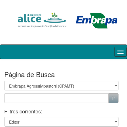
Skip
navigation
Página de Busca
Filtros correntes: