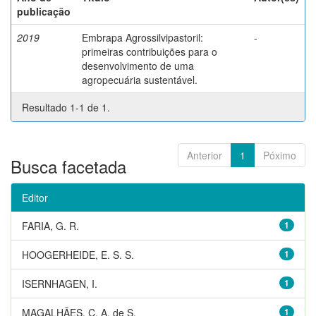
publicação
2019
Embrapa Agrossilvipastoril:
-
primeiras contribuições para o
desenvolvimento de uma
agropecuária sustentável.
Resultado 1-1 de 1.
Anterior
1
Póximo
Busca facetada
Editor
FARIA, G. R.
1
HOOGERHEIDE, E. S. S.
1
ISERNHAGEN, I.
1
MAGALHÃES, C. A. de S.
1