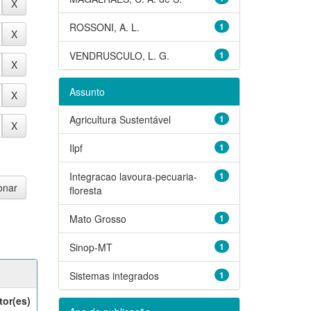
ROSSONI, A. L.
1
VENDRUSCULO, L. G.
1
Assunto
Agricultura Sustentável
1
Ilpf
1
Integracao lavoura-pecuaria-
1
floresta
Mato Grosso
1
Sinop-MT
1
Sistemas integrados
1
tor(es)