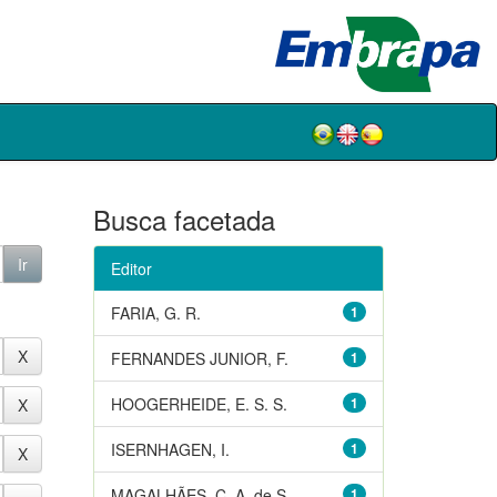
Busca facetada
Editor
FARIA, G. R.
1
FERNANDES JUNIOR, F.
1
HOOGERHEIDE, E. S. S.
1
ISERNHAGEN, I.
1
MAGALHÃES, C. A. de S.
1