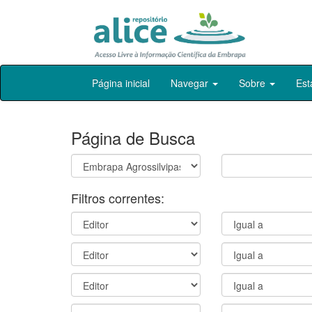
Skip
Página inicial
Navegar
Sobre
Est
navigation
Página de Busca
Filtros correntes: