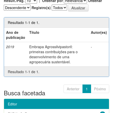
Result./Pág.
|
Ordenar por
Ordenar
Registro(s)
Resultado 1-1 de 1.
Ano de
Título
Autor(es)
publicação
2019
Embrapa Agrossilvipastoril:
-
primeiras contribuições para o
desenvolvimento de uma
agropecuária sustentável.
Resultado 1-1 de 1.
Anterior
1
Póximo
Busca facetada
Editor