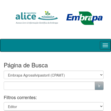
Skip
navigation
Página de Busca
Filtros correntes: