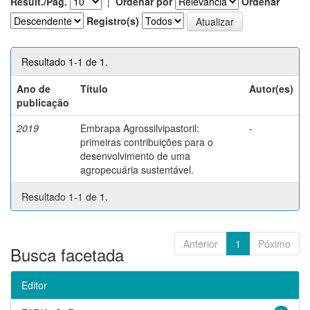
Result./Pág.
|
Ordenar por
Ordenar
Registro(s)
Resultado 1-1 de 1.
Ano de
Título
Autor(es)
publicação
2019
Embrapa Agrossilvipastoril:
-
primeiras contribuições para o
desenvolvimento de uma
agropecuária sustentável.
Resultado 1-1 de 1.
Anterior
1
Póximo
Busca facetada
Editor