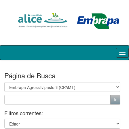
Skip
navigation
Página de Busca
Filtros correntes: