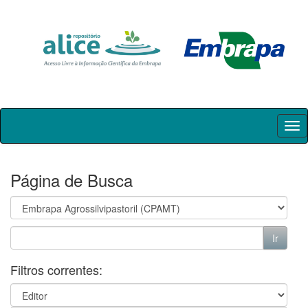
Skip
navigation
Página de Busca
Filtros correntes: