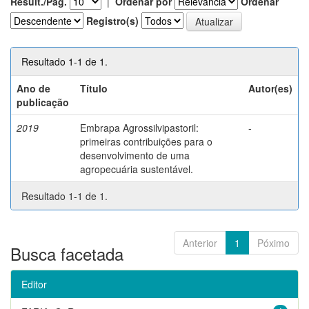
Result./Pág.
|
Ordenar por
Ordenar
Registro(s)
Resultado 1-1 de 1.
Ano de
Título
Autor(es)
publicação
2019
Embrapa Agrossilvipastoril:
-
primeiras contribuições para o
desenvolvimento de uma
agropecuária sustentável.
Resultado 1-1 de 1.
Anterior
1
Póximo
Busca facetada
Editor