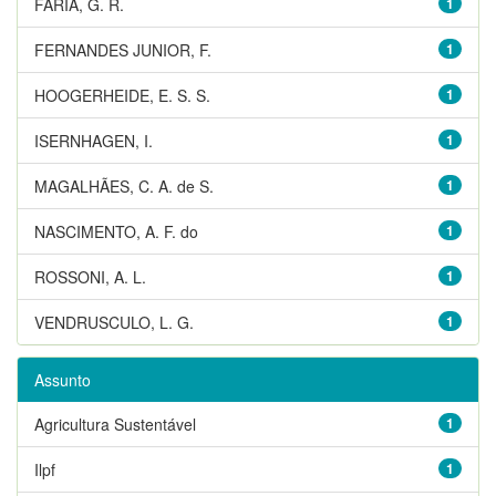
FARIA, G. R.
1
FERNANDES JUNIOR, F.
1
HOOGERHEIDE, E. S. S.
1
ISERNHAGEN, I.
1
MAGALHÃES, C. A. de S.
1
NASCIMENTO, A. F. do
1
ROSSONI, A. L.
1
VENDRUSCULO, L. G.
1
Assunto
Agricultura Sustentável
1
Ilpf
1