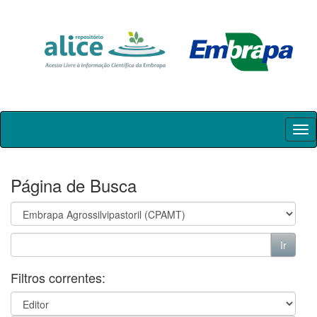
Skip
navigation
Página de Busca
Filtros correntes: