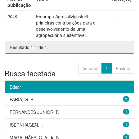
publicação
2019
Embrapa Agrossilvipastoril:
-
primeiras contribuições para o
desenvolvimento de uma
agropecuária sustentável.
Resultado 1-1 de 1.
Anterior
1
Póximo
Busca facetada
Editor
FARIA, G. R.
1
FERNANDES JUNIOR, F.
1
ISERNHAGEN, I.
1
MAGALHÃES, C. A. de S.
1