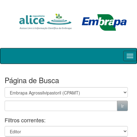
Skip
navigation
Página de Busca
Filtros correntes: