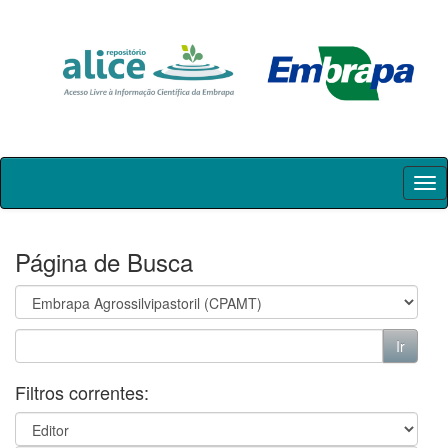
Skip
navigation
Página de Busca
Filtros correntes: