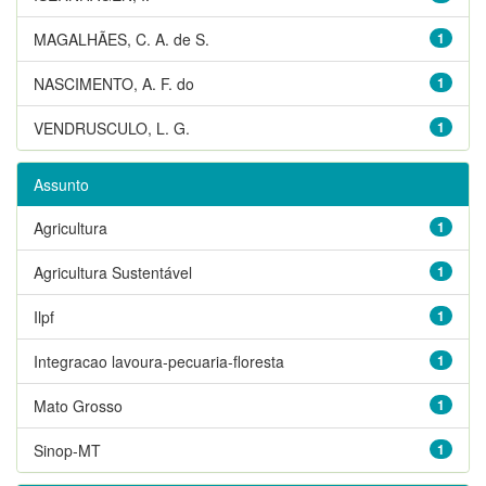
MAGALHÃES, C. A. de S.
1
NASCIMENTO, A. F. do
1
VENDRUSCULO, L. G.
1
Assunto
Agricultura
1
Agricultura Sustentável
1
Ilpf
1
Integracao lavoura-pecuaria-floresta
1
Mato Grosso
1
Sinop-MT
1