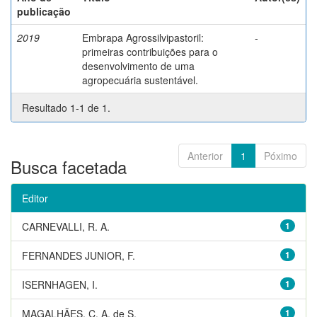
publicação
2019
Embrapa Agrossilvipastoril:
-
primeiras contribuições para o
desenvolvimento de uma
agropecuária sustentável.
Resultado 1-1 de 1.
Anterior
1
Póximo
Busca facetada
Editor
CARNEVALLI, R. A.
1
FERNANDES JUNIOR, F.
1
ISERNHAGEN, I.
1
MAGALHÃES, C. A. de S.
1