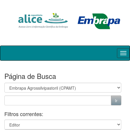
Skip
navigation
Página de Busca
Filtros correntes: