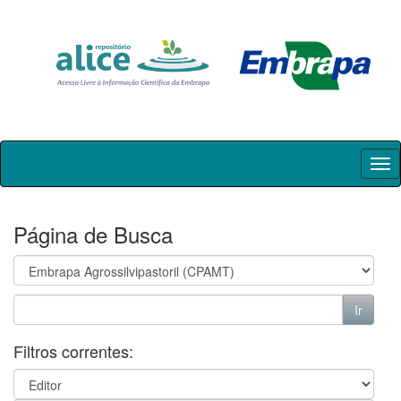
Skip
navigation
Página de Busca
Filtros correntes: