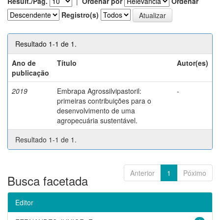
Result./Pág.
|
Ordenar por
Ordenar
Registro(s)
Resultado 1-1 de 1.
Ano de
Título
Autor(es)
publicação
2019
Embrapa Agrossilvipastoril:
-
primeiras contribuições para o
desenvolvimento de uma
agropecuária sustentável.
Resultado 1-1 de 1.
Anterior
1
Póximo
Busca facetada
Editor