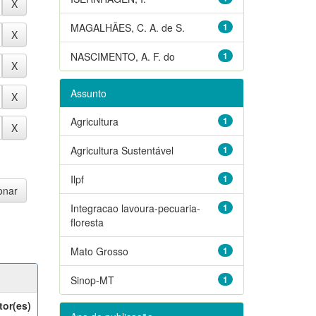
MAGALHÃES, C. A. de S.
1
NASCIMENTO, A. F. do
1
Assunto
Agricultura
1
Agricultura Sustentável
1
Ilpf
1
Integracao lavoura-pecuaria-
1
floresta
Mato Grosso
1
Sinop-MT
1
tor(es)