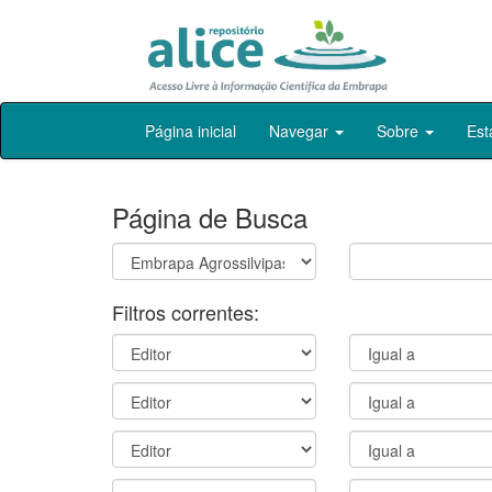
Skip
Página inicial
Navegar
Sobre
Est
navigation
Página de Busca
Filtros correntes: