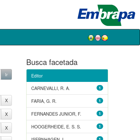
Busca facetada
Editor
CARNEVALLI, R. A.
1
FARIA, G. R.
1
FERNANDES JUNIOR, F.
1
HOOGERHEIDE, E. S. S.
1
ISERNHAGEN, I.
1