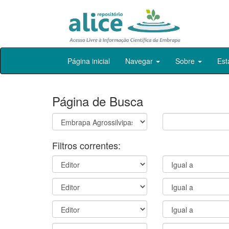
Skip
Página inicial
Navegar
Sobre
Est
navigation
Página de Busca
Filtros correntes: