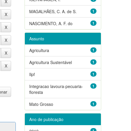
MAGALHÃES, C. A. de S.
1
NASCIMENTO, A. F. do
1
Assunto
Agricultura
1
Agricultura Sustentável
1
Ilpf
1
Integracao lavoura-pecuaria-
1
floresta
Mato Grosso
1
Ano de publicação
2019
1