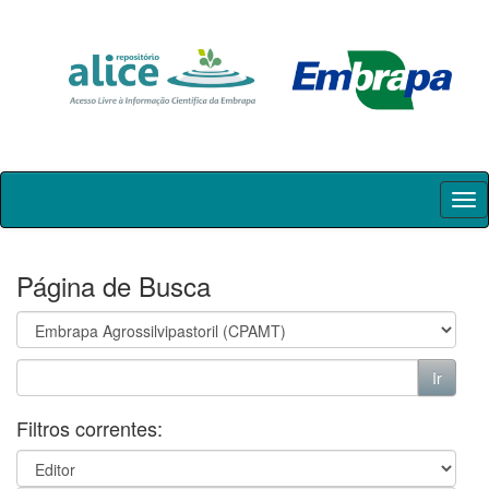
Skip
navigation
Página de Busca
Filtros correntes: