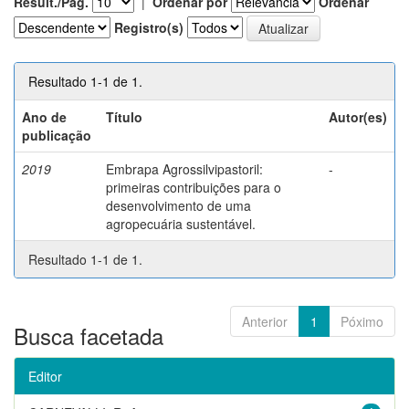
Result./Pág.
|
Ordenar por
Ordenar
Registro(s)
Resultado 1-1 de 1.
Ano de
Título
Autor(es)
publicação
2019
Embrapa Agrossilvipastoril:
-
primeiras contribuições para o
desenvolvimento de uma
agropecuária sustentável.
Resultado 1-1 de 1.
Anterior
1
Póximo
Busca facetada
Editor