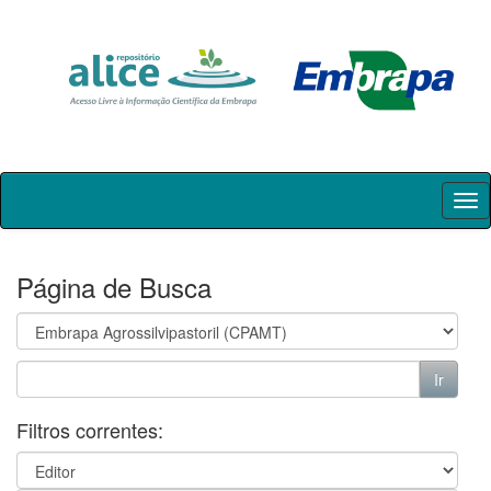
Skip
navigation
Página de Busca
Filtros correntes: