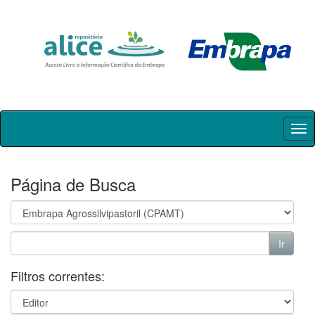
Skip
navigation
Página de Busca
Filtros correntes: