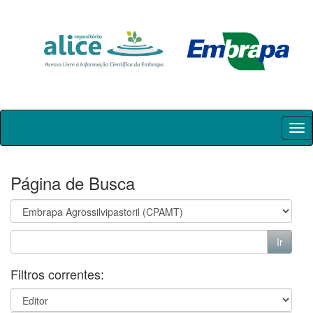
Skip
navigation
Página de Busca
Filtros correntes: