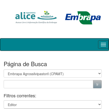
Skip
navigation
Página de Busca
Filtros correntes: