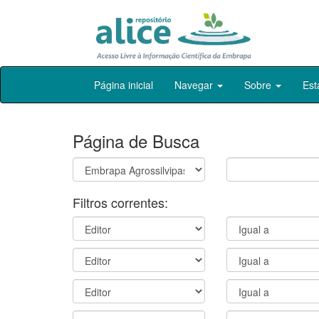
Skip
Página inicial
Navegar
Sobre
Est
navigation
Página de Busca
Filtros correntes: