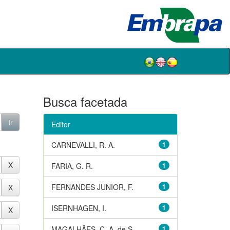
Busca facetada
Editor
CARNEVALLI, R. A.
1
FARIA, G. R.
1
FERNANDES JUNIOR, F.
1
ISERNHAGEN, I.
1
MAGALHÃES, C. A. de S.
1