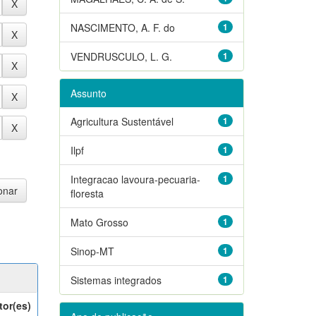
NASCIMENTO, A. F. do
1
VENDRUSCULO, L. G.
1
Assunto
Agricultura Sustentável
1
Ilpf
1
Integracao lavoura-pecuaria-
1
floresta
Mato Grosso
1
Sinop-MT
1
Sistemas integrados
1
tor(es)