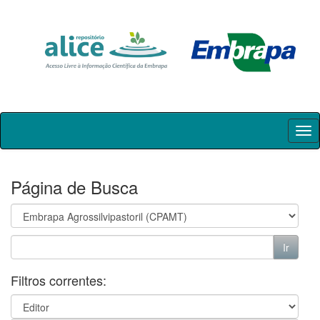
Skip
navigation
Página de Busca
Filtros correntes: