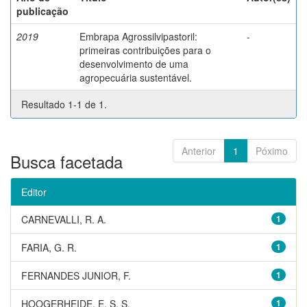
publicação
2019
Embrapa Agrossilvipastoril:
-
primeiras contribuições para o
desenvolvimento de uma
agropecuária sustentável.
Resultado 1-1 de 1.
Anterior
1
Póximo
Busca facetada
Editor
CARNEVALLI, R. A.
1
FARIA, G. R.
1
FERNANDES JUNIOR, F.
1
HOOGERHEIDE, E. S. S.
1