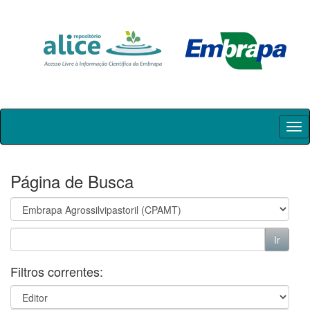
Skip
navigation
Página de Busca
Filtros correntes: