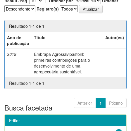
Result./Pág.
|
Ordenar por
Ordenar
Registro(s)
Resultado 1-1 de 1.
Ano de
Título
Autor(es)
publicação
2019
Embrapa Agrossilvipastoril:
-
primeiras contribuições para o
desenvolvimento de uma
agropecuária sustentável.
Resultado 1-1 de 1.
Anterior
1
Póximo
Busca facetada
Editor