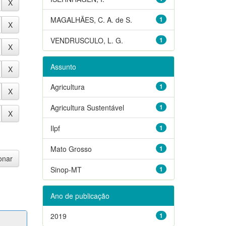
MAGALHÃES, C. A. de S.
1
VENDRUSCULO, L. G.
1
Assunto
Agricultura
1
Agricultura Sustentável
1
Ilpf
1
Mato Grosso
1
Sinop-MT
1
Ano de publicação
2019
1