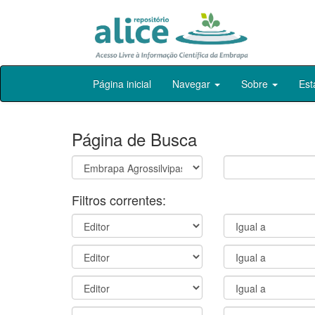
Skip
Página inicial
Navegar
Sobre
Est
navigation
Página de Busca
Filtros correntes: