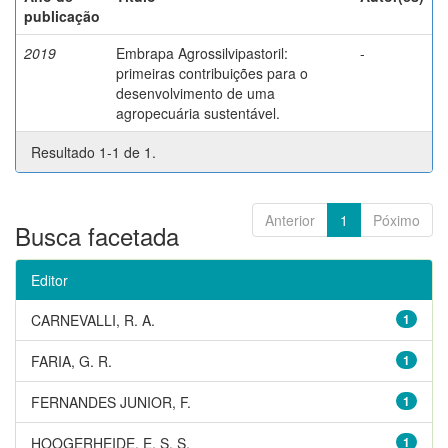
publicação
2019
Embrapa Agrossilvipastoril:
-
primeiras contribuições para o
desenvolvimento de uma
agropecuária sustentável.
Resultado 1-1 de 1.
Anterior
1
Póximo
Busca facetada
Editor
CARNEVALLI, R. A.
1
FARIA, G. R.
1
FERNANDES JUNIOR, F.
1
HOOGERHEIDE, E. S. S.
1