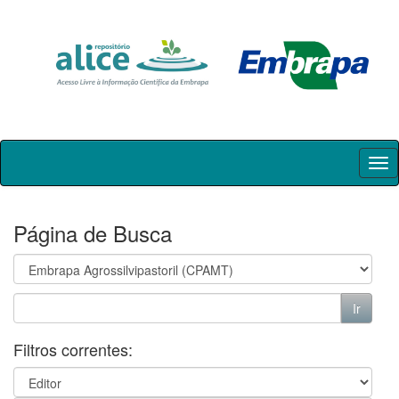
Skip
navigation
Página de Busca
Filtros correntes: