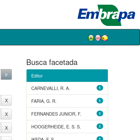
Busca facetada
Editor
CARNEVALLI, R. A.
1
FARIA, G. R.
1
FERNANDES JUNIOR, F.
1
HOOGERHEIDE, E. S. S.
1
IKEDA, F. S.
1