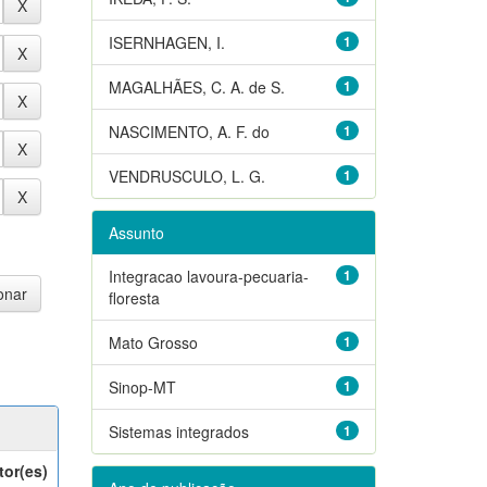
ISERNHAGEN, I.
1
MAGALHÃES, C. A. de S.
1
NASCIMENTO, A. F. do
1
VENDRUSCULO, L. G.
1
Assunto
Integracao lavoura-pecuaria-
1
floresta
Mato Grosso
1
Sinop-MT
1
Sistemas integrados
1
tor(es)