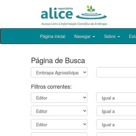
Skip
Página inicial
Navegar
Sobre
Est
navigation
Página de Busca
Filtros correntes: