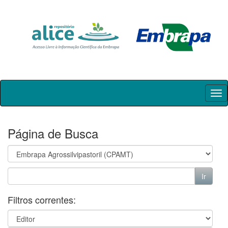
Skip
navigation
Página de Busca
Filtros correntes: