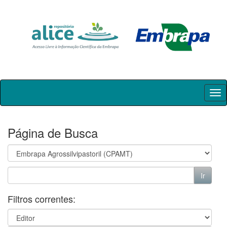
Skip
navigation
Página de Busca
Filtros correntes: