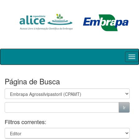
Skip
navigation
Página de Busca
Filtros correntes: