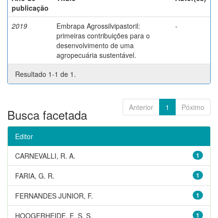
publicação
2019
Embrapa Agrossilvipastoril:
-
primeiras contribuições para o
desenvolvimento de uma
agropecuária sustentável.
Resultado 1-1 de 1.
Anterior
1
Póximo
Busca facetada
Editor
CARNEVALLI, R. A.
1
FARIA, G. R.
1
FERNANDES JUNIOR, F.
1
HOOGERHEIDE, E. S. S.
1