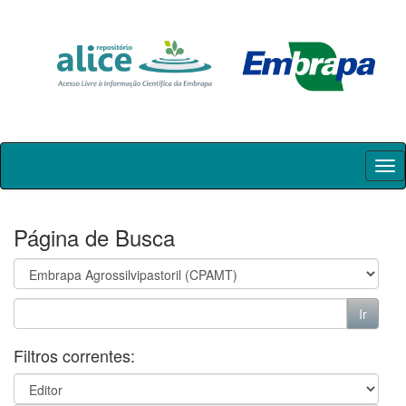
Skip
navigation
Página de Busca
Filtros correntes: