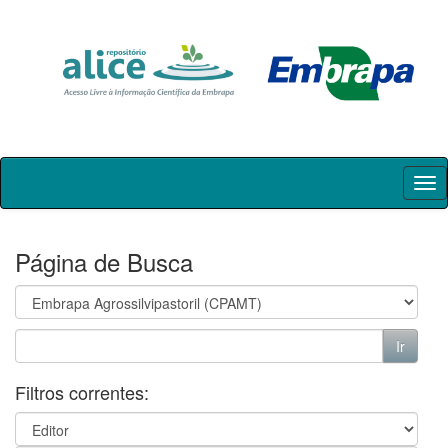
Skip
navigation
Página de Busca
Filtros correntes: