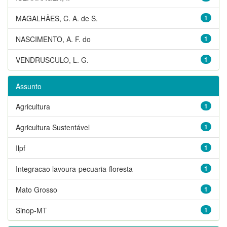
MAGALHÃES, C. A. de S.
1
NASCIMENTO, A. F. do
1
VENDRUSCULO, L. G.
1
Assunto
Agricultura
1
Agricultura Sustentável
1
Ilpf
1
Integracao lavoura-pecuaria-floresta
1
Mato Grosso
1
Sinop-MT
1