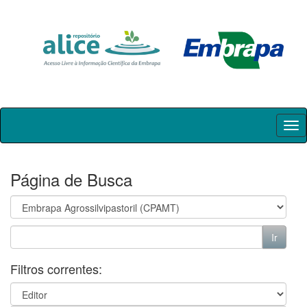
Skip
navigation
Página de Busca
Filtros correntes: