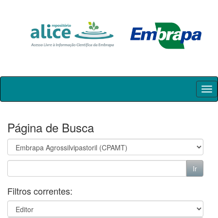
Skip
navigation
Página de Busca
Filtros correntes: