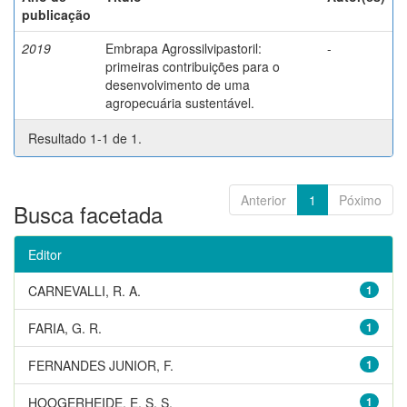
publicação
2019
Embrapa Agrossilvipastoril:
-
primeiras contribuições para o
desenvolvimento de uma
agropecuária sustentável.
Resultado 1-1 de 1.
Anterior
1
Póximo
Busca facetada
Editor
CARNEVALLI, R. A.
1
FARIA, G. R.
1
FERNANDES JUNIOR, F.
1
HOOGERHEIDE, E. S. S.
1