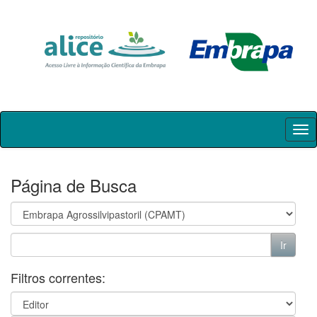
Skip
navigation
Página de Busca
Filtros correntes: