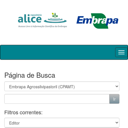
Skip
navigation
Página de Busca
Filtros correntes: